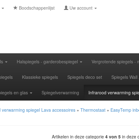
n
Boodschappenlijst
Uw account
ls
Halspiegels - garderobespiegel
Vergrotende spiegels - 
iegels
Klassieke spiegels
Spiegels deco set
Spiegels Wall 
piegels en glas
Spiegelverwarming
Infrarood verwarming spi
d verwarming spiegel Lava accessoires
»
Thermostaat
»
EasyTemp in
Artikelen in deze categorie
4 von 5
in deze 