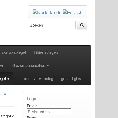
make up spiegel
Fifties spiegels
Art
Glazen accessoires
egel
Infrarood verwarming
gehard glas
bouw
Login
Email:
categorie
Pass: