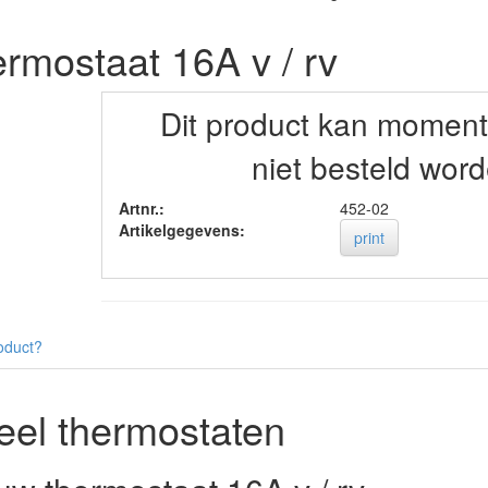
mostaat 16A v / rv
Dit product kan moment
niet besteld word
Artnr.:
452-02
Artikelgegevens:
print
roduct?
eel thermostaten