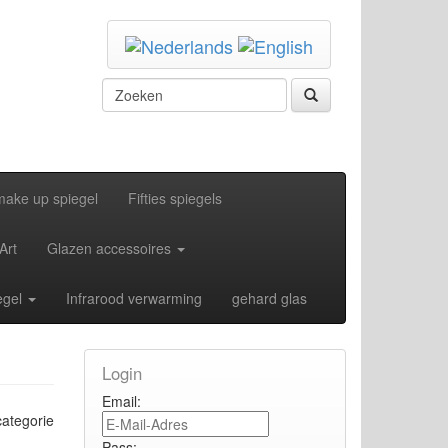
make up spiegel
Fifties spiegels
Art
Glazen accessoires
egel
Infrarood verwarming
gehard glas
Login
Email:
categorie
Pass: