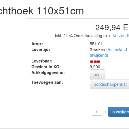
echthoek 110x51cm
249,94 
inkl. 21 % Omzetbelasting excl.
Verzendk
Artnr.:
551-01
Levertijd:
2 weken
(Buitenland
afwijkend)
Leverbaar:
Gewicht in KG:
9,000
Artikelgegevens:
print
Toevoegen aan:
-
+