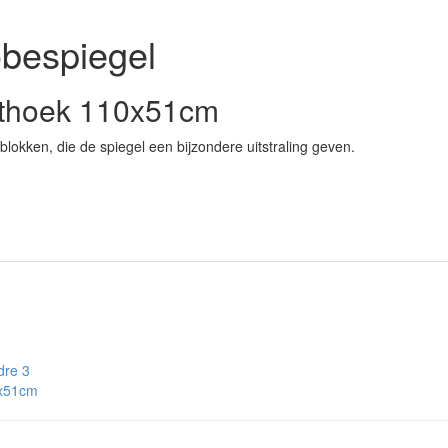
obespiegel
hthoek 110x51cm
okken, die de spiegel een bijzondere uitstraling geven.
dre 3
0x51cm