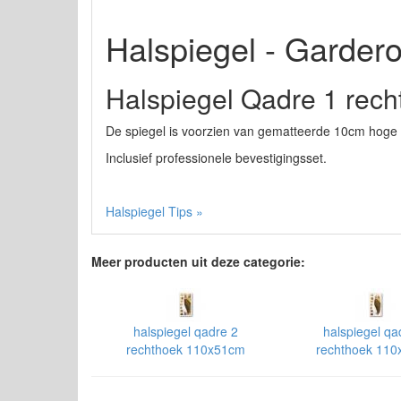
Halspiegel - Garder
Halspiegel Qadre 1 rec
De spiegel is voorzien van gematteerde 10cm hoge bl
Inclusief professionele bevestigingsset.
Halspiegel Tips »
Meer producten uit deze categorie:
halspiegel qadre 2
halspiegel qa
rechthoek 110x51cm
rechthoek 11