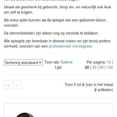
Ideaal als geschenk bij geboorte, doop etc. en natuurlijk ook leuk
om zelf te krijgen.
Als extra optie kunnen wij de spiegel van een geboorte-datum
voorzien.
De sterrenbeelden zijn alleen nog op verzoek te bekijken.
Alle spiegels zijn leverbaar in diverse maten en zijn tenzij anders
vermeld, voorzien van een
professionele montageset
.
Toon als:
Galerie
Per pagina:
10
|
Lijst
20
|
30
|
50
|
100
Toon
1
tot
2
(van in het totaal
«
»
2
artikelen)