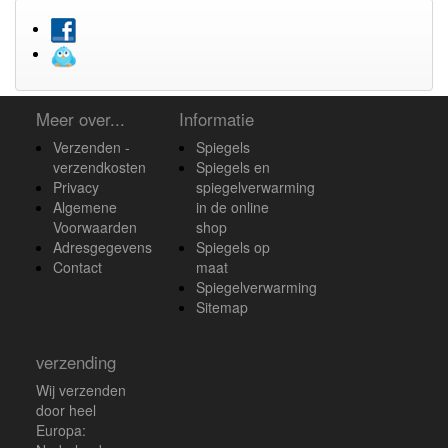
Meer over...
Informatie
Verzenden -
Spiegels
verzendkosten
Spiegels en
Privacy
spiegelverwarming
Algemene
in de online
Voorwaarden
shop
Adresgegevens
Spiegels op
Contact
maat
Spiegelverwarming
Sitemap
verzending
Wij verzenden
door heel
Europa: