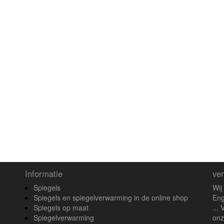
Informatie
ve
Spiegels
Wij
Spiegels en spiegelverwarming in de online shop
Eng
Spiegels op maat
...
Spiegelverwarming
on