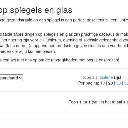
op spiegels en glas
ogo gezandstraald op een spiegel is een perfect geschenk bij een jubil
raalde afbeeldingen op spiegels en glas zijn prachtige cadeaus te mak
 herinnering zijn voor elk jubileum, opening of speciale gelegenheid zo
welijk en doop. De opgenomen producten geven slechts een voorbeeld
kheden die wij u kunnen bieden.
 contact met ons op om de mogelijkheden met ons te bespreken!
Toon als:
Galerie
Lijst
Per pagina:
10
|
20
|
30
|
5
Toon
1
tot
1
(van in het totaal
1
a