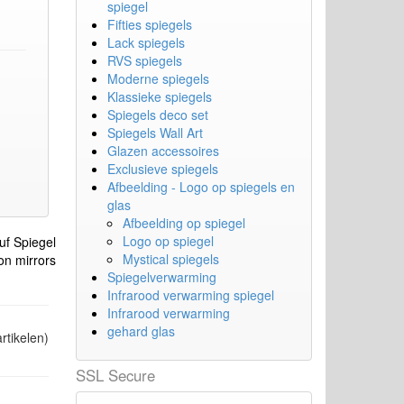
spiegel
Fifties spiegels
Lack spiegels
RVS spiegels
Moderne spiegels
Klassieke spiegels
Spiegels deco set
Spiegels Wall Art
Glazen accessoires
Exclusieve spiegels
Afbeelding - Logo op spiegels en
glas
Afbeelding op spiegel
Logo op spiegel
uf Spiegel
Mystical spiegels
on mirrors
Spiegelverwarming
Infrarood verwarming spiegel
Infrarood verwarming
gehard glas
rtikelen)
SSL Secure