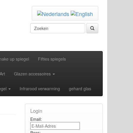
make up spiegel
Fifties spiegels
Art
Glazen accessoires
egel
Infrarood verwarming
gehard glas
Login
Email:
Pass: