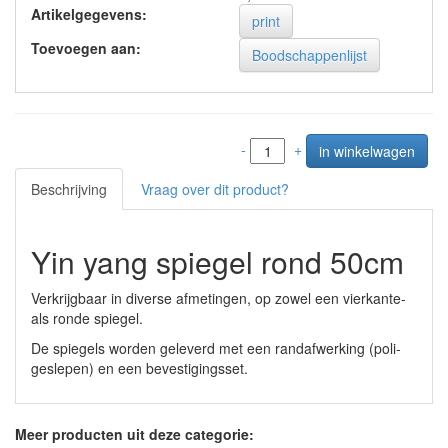
Artikelgegevens:
print
Toevoegen aan:
-
+
Beschrijving
Vraag over dit product?
Yin yang spiegel rond 50cm
Verkrijgbaar in diverse afmetingen, op zowel een vierkante-
als ronde spiegel.
De spiegels worden geleverd met een randafwerking (poli-
geslepen) en een bevestigingsset.
Meer producten uit deze categorie: