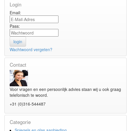
Login
Email:
Pass:
Wachtwoord vergeten?
Contact
Voor vragen en een persoonlijk advies staan wij u ook graag
telefonisch te woord.
+31 (0)316-544487
Categorie
Spiegels en glas aanbieding