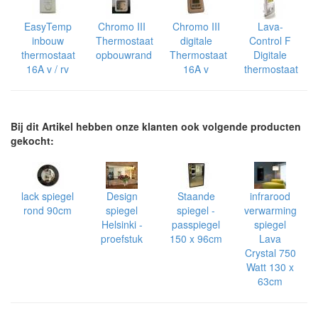
EasyTemp
Chromo III
Chromo III
Lava-
inbouw
Thermostaat
digitale
Control F
thermostaat
opbouwrand
Thermostaat
Digitale
16A v / rv
16A v
thermostaat
Bij dit Artikel hebben onze klanten ook volgende producten
gekocht:
lack spiegel
Design
Staande
infrarood
rond 90cm
spiegel
spiegel -
verwarming
Helsinki -
passpiegel
spiegel
proefstuk
150 x 96cm
Lava
Crystal 750
Watt 130 x
63cm