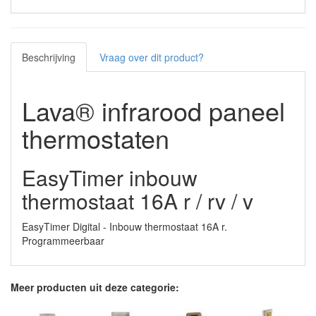
Beschrijving
Vraag over dit product?
Lava® infrarood paneel
thermostaten
EasyTimer inbouw
thermostaat 16A r / rv / v
EasyTimer Digital - Inbouw thermostaat 16A r.
Programmeerbaar
Meer producten uit deze categorie: