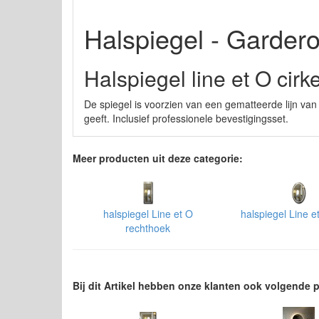
Halspiegel - Garder
Halspiegel line et O cir
De spiegel is voorzien van een gematteerde lijn van
geeft. Inclusief professionele bevestigingsset.
Meer producten uit deze categorie:
halspiegel Line et O
halspiegel Line e
rechthoek
Bij dit Artikel hebben onze klanten ook volgende