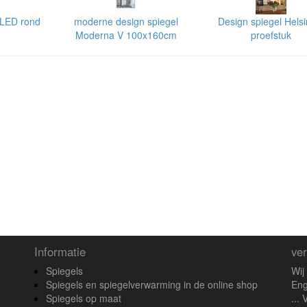
 LED rond
moderne design spiegel
Design spiegel Helsi
Moderna V 100x160cm
proefstuk
Informatie
ve
Spiegels
Wij
Spiegels en spiegelverwarming in de online shop
Eng
Spiegels op maat
...