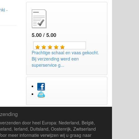
nki -
5.00 / 5.00
Prachtige schaal en vaas gekocht.
Bij verzending werd een
superservice g...
rzending
 verzenden door heel Europa: Nederland, België,
eland, Ierland, Duitsland, Oostenrijk, Zwitserland
 Voor meer informatie verwijzen wij u graag naar