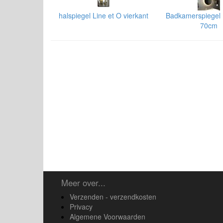
halspiegel Line et O vierkant
Badkamerspiegel
70cm
Meer over...
Verzenden - verzendkosten
Privacy
Algemene Voorwaarden