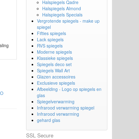
Halspiegels Qadre
Halspiegels Almond
Halspiegels Specials
Vergrotende spiegels - make up
spiegel
Fifties spiegels
Lack spiegels
aling
RVS spiegels
Moderne spiegels
Klassieke spiegels
Spiegels deco set
Spiegels Wall Art
Glazen accessoires
Exclusieve spiegels
Afbeelding - Logo op spiegels en
 O
glas
Spiegelverwarming
Infrarood verwarming spiegel
Infrarood verwarming
gehard glas
SSL Secure