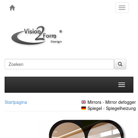
Toggle
navigati
Produkt
Startpagina
Mirrors - Mirror defogger
Spiegel - Spiegelheizung