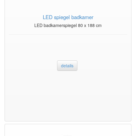
LED spiegel badkamer
LED badkamerspiegel 80 x 188 cm
details