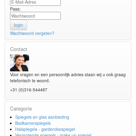
Pass:
Wachtwoord vergeten?
Contact
Voor vragen en een persoonlijk advies staan wij u ook graag
telefonisch te woord.
+31 (0)316-544487
Categorie
Spiegels en glas aanbieding
Badkamerspiegels
Halspiegels - garderobespiegel
Vergrotende spiegels - make up spiegel