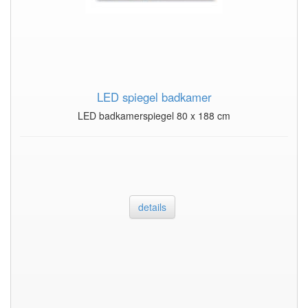
LED spiegel badkamer
LED badkamerspiegel 80 x 188 cm
details