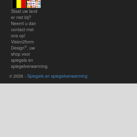
Staat uw land
er niet bij?
Neemt u dan
contact
met
ons op!
Vision2form
®
Design
, uw
shop voor
spiegels en
spiegelverwarming.
© 2026 -
Spiegels en spiegelverwarming