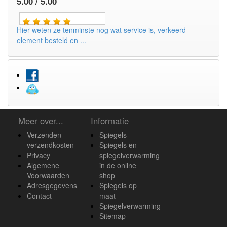
5.00 / 5.00
Hier weten ze tenminste nog wat service is, verkeerd
element besteld en ...
Meer over...
Informatie
Verzenden -
Spiegels
verzendkosten
Spiegels en
Privacy
spiegelverwarming
Algemene
in de online
Voorwaarden
shop
Adresgegevens
Spiegels op
Contact
maat
Spiegelverwarming
Sitemap