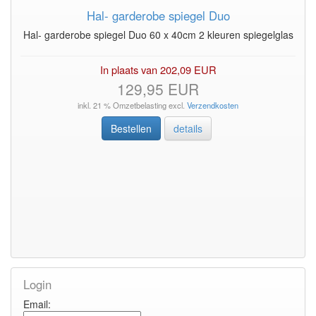
Hal- garderobe spiegel Duo
Hal- garderobe spiegel Duo 60 x 40cm 2 kleuren spiegelglas
In plaats van 202,09 EUR
129,95 EUR
inkl. 21 % Omzetbelasting excl.
Verzendkosten
Bestellen
details
Login
Email: