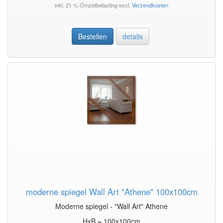
inkl. 21 % Omzetbelasting excl.
Verzendkosten
Bestellen
details
moderne spiegel Wall Art "Athene" 100x100cm
Moderne spiegel - "Wall Art" Athene
HxB = 100x100cm