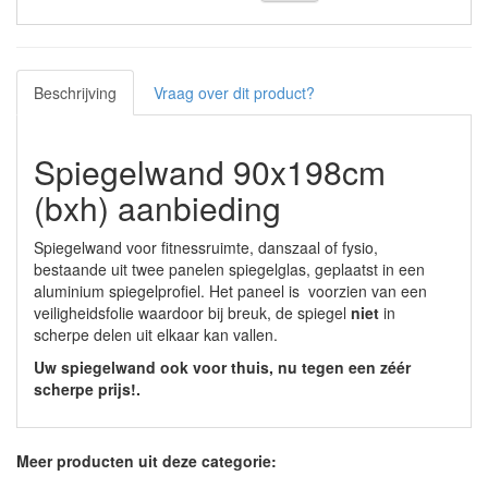
Beschrijving
Vraag over dit product?
Spiegelwand 90x198cm
(bxh) aanbieding
Spiegelwand voor fitnessruimte, danszaal of fysio,
bestaande uit twee panelen spiegelglas, geplaatst in een
aluminium spiegelprofiel. Het paneel is voorzien van een
veiligheidsfolie waardoor bij breuk, de spiegel
niet
in
scherpe delen uit elkaar kan vallen.
Uw spiegelwand ook voor thuis, nu tegen een zéér
scherpe prijs!.
Meer producten uit deze categorie: