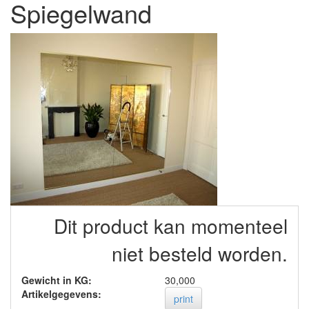
Spiegelwand
Dit product kan momenteel
niet besteld worden.
Gewicht in KG:
30,000
Artikelgegevens:
print