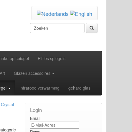
make up spiegel
Fifties spiegels
Art
Glazen accessoires
egel
Infrarood verwarming
gehard glas
 Crystal
Login
Email:
categorie
Pass: