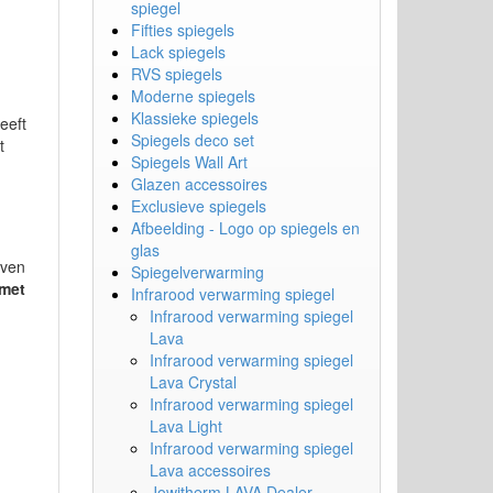
spiegel
Fifties spiegels
Lack spiegels
RVS spiegels
Moderne spiegels
Klassieke spiegels
eeft
Spiegels deco set
t
Spiegels Wall Art
Glazen accessoires
Exclusieve spiegels
Afbeelding - Logo op spiegels en
glas
even
Spiegelverwarming
met
Infrarood verwarming spiegel
Infrarood verwarming spiegel
Lava
Infrarood verwarming spiegel
Lava Crystal
Infrarood verwarming spiegel
Lava Light
Infrarood verwarming spiegel
Lava accessoires
Jowitherm LAVA Dealer