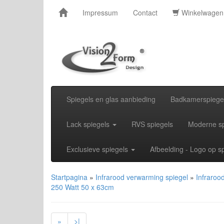
Impressum
Contact
Winkelwage
Spiegels en glas aanbieding
Badkamerspiege
Lack spiegels
RVS spiegels
Moderne sp
Exclusieve spiegels
Afbeelding - Logo op s
Startpagina
»
Infrarood verwarming spiegel
»
Infraroo
250 Watt 50 x 63cm
»
>|