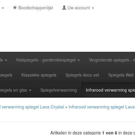
n
Boodschappenlijst
Uw account
ls
Halspiegels - garderobespiegel
Vergrotende spiegels - 
iegels
Klassieke spiegels
Spiegels deco set
Spiegels Wall 
piegels en glas
Spiegelverwarming
Infrarood verwarming spi
d verwarming spiegel Lava Crystal
»
infrarood verwarming spiegel Lava
Artikelen in deze categorie
1 von 6
in deze 