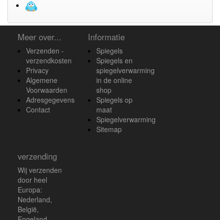
Meer over...
Informatie
Verzenden -
Spiegels
verzendkosten
Spiegels en
Privacy
spiegelverwarming
Algemene
in de online
Voorwaarden
shop
Adresgegevens
Spiegels op
Contact
maat
Spiegelverwarming
Sitemap
verzending
Wij verzenden
door heel
Europa:
Nederland,
België,
Engeland,