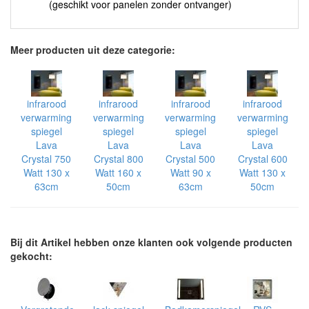
(geschikt voor panelen zonder ontvanger)
Meer producten uit deze categorie:
infrarood
infrarood
infrarood
infrarood
verwarming
verwarming
verwarming
verwarming
spiegel
spiegel
spiegel
spiegel
Lava
Lava
Lava
Lava
Crystal 750
Crystal 800
Crystal 500
Crystal 600
Watt 130 x
Watt 160 x
Watt 90 x
Watt 130 x
63cm
50cm
63cm
50cm
Bij dit Artikel hebben onze klanten ook volgende producten
gekocht: