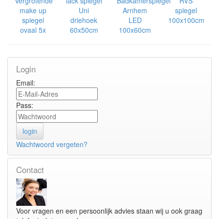
Vergrotende
lack spiegel
Badkamerspiegel
RVS
make up
Uni
Arnhem
spiegel
spiegel
driehoek
LED
100x100cm
ovaal 5x
60x50cm
100x60cm
Login
Email:
Pass:
Wachtwoord vergeten?
Contact
Voor vragen en een persoonlijk advies staan wij u ook graag