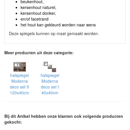
beukenhout,
kersenhout naturel,
kersenhout donker,
en/of facetrand
het hout kan gekleurd worden naar wens
Deze spiegels kunnen op maat gemaakt worden.
Meer producten uit deze categorie:
halspiegel
halspiegel
Moderna
Moderna
deco set II
deco set I
120x40cm
40x40cm
Bij dit Artikel hebben onze klanten ook volgende producten
gekocht: