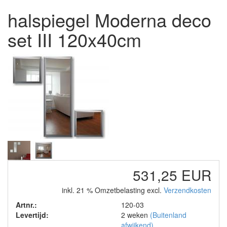
halspiegel Moderna deco
set III 120x40cm
531,25 EUR
inkl. 21 % Omzetbelasting excl.
Verzendkosten
Artnr.:
120-03
Levertijd:
2 weken
(Buitenland
afwijkend)