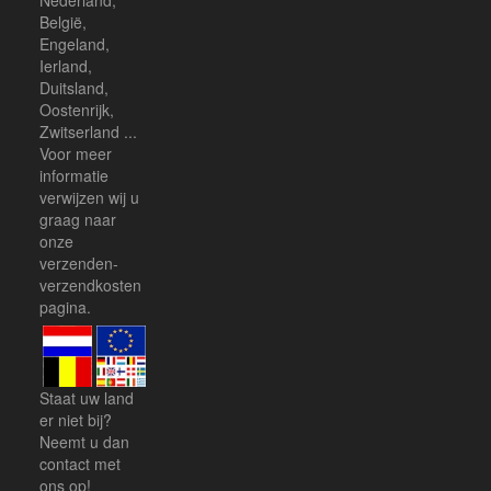
België,
Engeland,
Ierland,
Duitsland,
Oostenrijk,
Zwitserland ...
Voor meer
informatie
verwijzen wij u
graag naar
onze
verzenden-
verzendkosten
pagina.
Staat uw land
er niet bij?
Neemt u dan
contact
met
ons op!