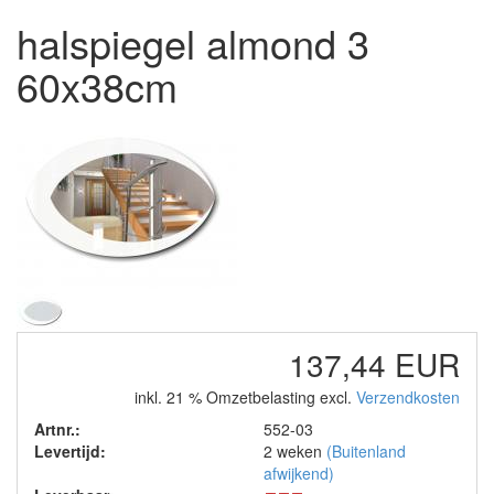
halspiegel almond 3
60x38cm
137,44 EUR
inkl. 21 % Omzetbelasting excl.
Verzendkosten
Artnr.:
552-03
Levertijd:
2 weken
(Buitenland
afwijkend)