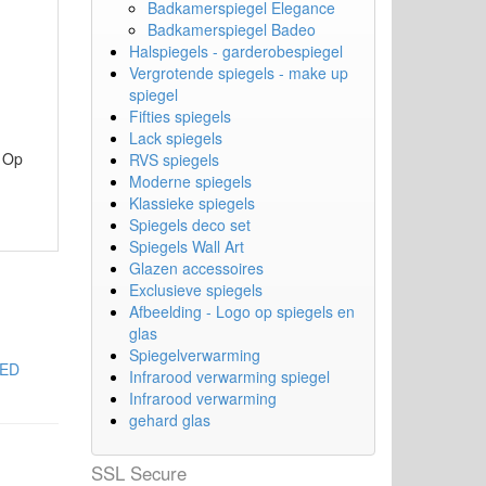
Badkamerspiegel Elegance
Badkamerspiegel Badeo
Halspiegels - garderobespiegel
Vergrotende spiegels - make up
spiegel
Fifties spiegels
Lack spiegels
. Op
RVS spiegels
Moderne spiegels
Klassieke spiegels
Spiegels deco set
Spiegels Wall Art
Glazen accessoires
Exclusieve spiegels
Afbeelding - Logo op spiegels en
glas
Spiegelverwarming
LED
Infrarood verwarming spiegel
Infrarood verwarming
gehard glas
SSL Secure