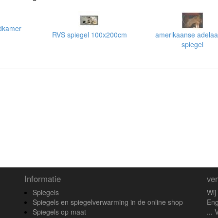
adkamer
RVS spiegel 100x200cm
amerikaanse adelaa
spiegel
Informatie
ve
Spiegels
Wij
Spiegels en spiegelverwarming in de online shop
Eng
Spiegels op maat
...