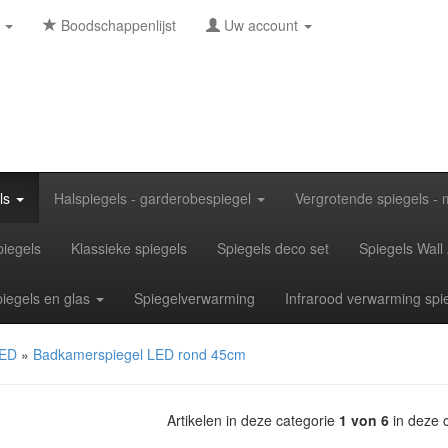
n
Boodschappenlijst
Uw account
ls
Halspiegels - garderobespiegel
Vergrotende spiegels - 
iegels
Klassieke spiegels
Spiegels deco set
Spiegels Wall 
piegels en glas
Spiegelverwarming
Infrarood verwarming spi
LED
»
Badkamerspiegel LED rond 45cm
Artikelen in deze categorie
1 von 6
in deze 